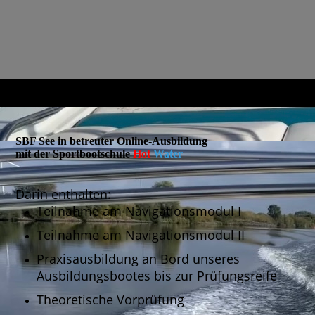
SBF See in betreuter Online-Ausbildung
mit der Sportbootschule
Hot
Water
Darin enthalten:
Teilnahme am Navigationsmodul I
Teilnahme am Navigationsmodul II
Praxisausbildung an Bord unseres
Ausbildungsbootes bis zur Prüfungsreife
Theoretische Vorprüfung