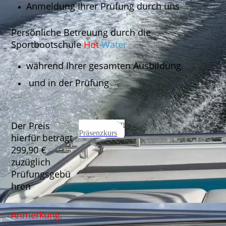
Anmeldung Ihrer Prüfung durch uns
Persönliche Betreuung durch die
Sportbootschule
Hot
Water
während Ihrer gesamten Ausbildung
und in der Prüfung
Der Preis
SBF See im
Präsenzkurs
hierfür beträgt
299,90 €
zuzüglich
Prüfungsgebü
hren
Anmerkung: