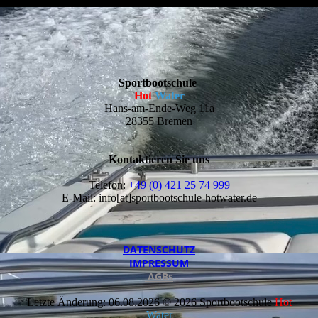
Sportbootschule
Hot
Water
Hans-am-Ende-Weg 11a
28355 Bremen
Kontaktieren Sie uns
Telefon:
+49 (0) 421 25 74 999
E-Mail: info[at]sportbootschule-hotwater.de
DATEN­SCHUTZ
IMPRESSUM
AGBs
Letzte Änderung: 06.08.2026 © 2026 Sportbootschule
Hot
Water