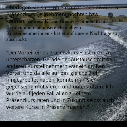
Überlegen Sie sich, ob Sie nicht doch an einem
Präsenzkurs Teilnehmen möchten bzw.
können.
Vanessa K. aus Bremen - Studentin in
Bremen und eine unsere ehemaligen
Kursteilnehmerinnen - hat es auf unsere Nachfrage so
ausdrückt:
"Der Vorteil eines Präsenzkurses ist nicht zu
unterschätzen. Gerade der Austausch mit den
anderen Kursteilnehmern war ein großer
Vorteil und da alle auf das gleiche Ziel
hingearbeitet haben, konnte man sich
gegenseitig motivieren und unterstützen. Ich
würde auf jeden Fall allen zu einem
Präsenzkurs raten und in Zukunft selbst auch
weitere Kurse in Präsenz machen."