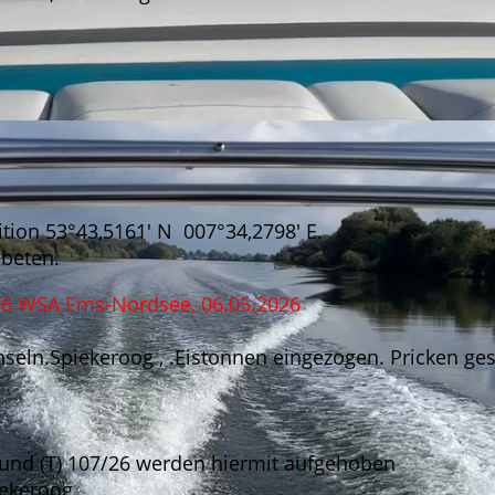
ition 53°43,5161' N 007°34,2798' E.
ebeten.
26 WSA Ems-Nordsee, 06.05.2026
seln.Spiekeroog , .Eistonnen eingezogen. Pricken ges
6 und (T) 107/26 werden hiermit aufgehoben
iekeroog