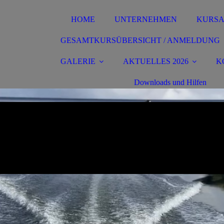
HOME
UNTERNEHMEN
KURS
GESAMTKURSÜBERSICHT / ANMELDUNG
GALERIE
AKTUELLES 2026
K
Downloads und Hilfen