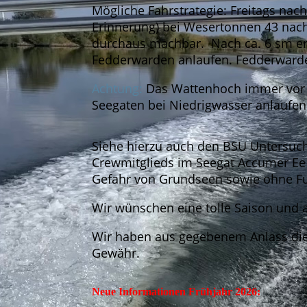
Mögliche Fahrstrategie: Freitags na
Erinnerung) bei Wesertonnen 43 nach 
durchaus machbar. Nach ca. 6 sm ent
Fedderwarden anlaufen. Fedderwarde
Achtung:
Das Wattenhoch immer vor H
Seegaten bei Niedrigwasser anlaufen.
Siehe hierzu auch den BSU Untersuch
Crewmitglieds im Seegat Accumer Ee
Gefahr von Grundseen sowie ohne Fu
Wir wünschen eine tolle Saison und all
Wir haben aus gegebenem Anlass die 
Gewähr.
Neue Informationen Frühjahr 2026: