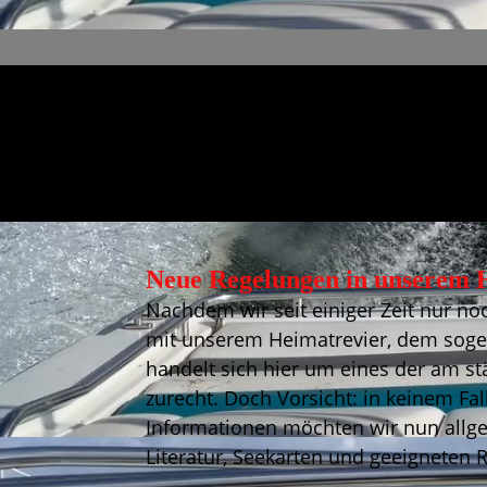
Neue Regelungen in unserem H
Nachdem wir seit einiger Zeit nur no
mit unserem Heimatrevier, dem sogen
handelt sich hier um eines der am st
zurecht. Doch Vorsicht: in keinem Fa
Informationen möchten wir nun allgem
Literatur, Seekarten und geeigneten 