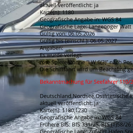
aktuell veröffentlicht: ja
Karte(n): 1180
Geografische Angabe in: WGS 84
Geografische Lage: Langeooger Watt
Gültig von: 06.05.2026
Gültig bis (einschl.): 06.05.2027
Angaben:
Es wurde verlegt:
rote Spierentonne “LW 6(3)” nach Pos
Die Schifffahrt wird um Beachtung g
Bekanntmachung für Seefahrer 110/
Deutschland.Nordsee.Ostfriesische In
aktuell veröffentlicht: ja
Karte(n): 1180,1230
Geografische Angabe in: WGS 84
Frühere BfS: BfS 331/25, BfS (T)58/2
Geografische Lage: Zufahrt Hafen Sp