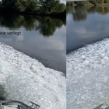
en.
ion einzuhalten.
nne verlegt
gt