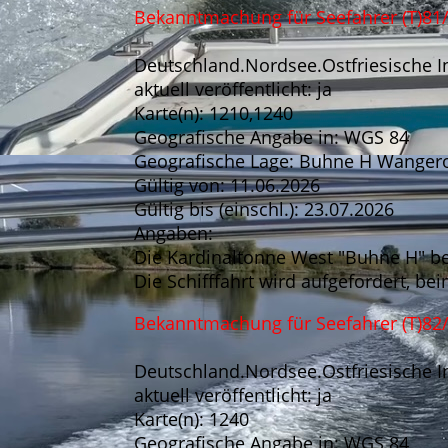
Bekanntmachung für Seefahrer (T)81
Deutschland.Nordsee.Ostfriesische In
aktuell veröffentlicht: ja
Karte(n): 1210,1240
Geografische Angabe in: WGS 84
Geografische Lage: Buhne H Wanger
Gültig von: 11.06.2026
Gültig bis (einschl.): 23.07.2026
Angaben:
Die Kardinaltonne West "Buhne H" bei
Die Schifffahrt wird aufgefordert, b
Bekanntmachung für Seefahrer (T)82
Deutschland.Nordsee.Ostfriesische I
aktuell veröffentlicht: ja
Karte(n): 1240
Geografische Angabe in: WGS 84