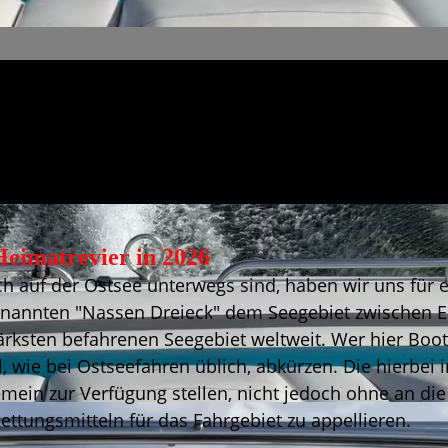
eimatrevier in 2026
ch auf der Ostsee unterwegs sind, haben wir uns für e
annten "Nassen Dreieck" dem Seegebiet zwischen Elb
ärksten befahrenen Seegebiet weltweit. Wer hier Boot
ll, wie bei Ostseefahren üblich, abkürzen. Die hierb
ein zur Verfügung stellen, nicht jedoch ohne an die
Rettungsmitteln für das Fahrgebiet zu appellieren.