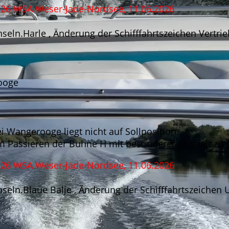
/26 WSA Weser-Jade-Nordsee, 11.06.2026
seln.Harle , Änderung der Schifffahrtszeichen Vertr
ooge
 Wangerooge liegt nicht auf Sollposition.
eim Passieren der Buhne H mit besonderer Sorgfalt zu 
/26 WSA Weser-Jade-Nordsee, 11.06.2026
nseln.Blaue Balje , Änderung der Schifffahrtszeiche