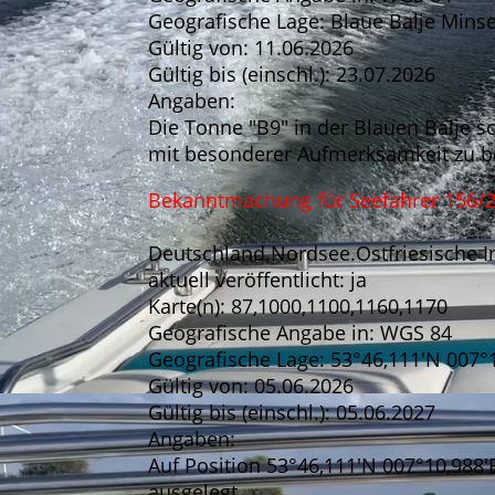
Geografische Lage: Blaue Balje Mins
Gültig von: 11.06.2026
Gültig bis (einschl.): 23.07.2026
Angaben:
Die Tonne "B9" in der Blauen Balje sc
mit besonderer Aufmerksamkeit zu b
Bekanntmachung für Seefahrer 156/
Deutschland.Nordsee.Ostfriesische In
aktuell veröffentlicht: ja
Karte(n): 87,1000,1100,1160,1170
Geografische Angabe in: WGS 84
Geografische Lage: 53°46,111'N 007°
Gültig von: 05.06.2026
Gültig bis (einschl.): 05.06.2027
Angaben:
Auf Position 53°46,111'N 007°10,988'
ausgelegt.