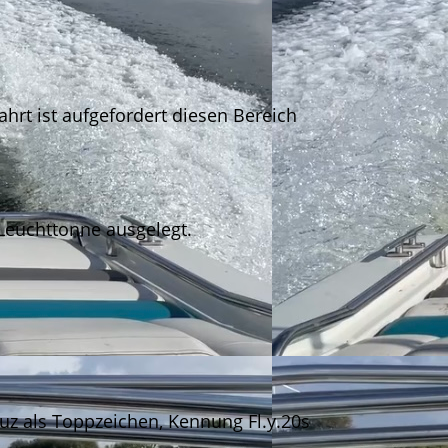
ahrt ist aufgefordert diesen Bereich
 Leuchttonne ausgelegt.
uz als Toppzeichen, Kennung Fl.y.20s