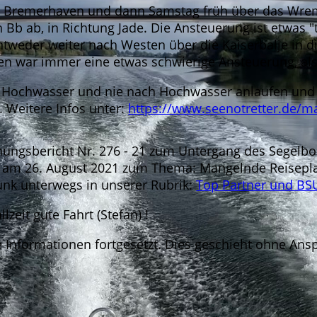
ch Bremerhaven und dann Samstag früh über das Wrem
Bb ab, in Richtung Jade. Die Ansteuerung ist etwas "t
weder weiter nach Westen über die Kaiserbalje in d
n war immer eine etwas schwierige Ansteuerung, als
ochwasser und nie nach Hochwasser anlaufen und in
 Weitere Infos unter:
https://www.seenotretter.de/ma
ungsbericht Nr. 276 - 21 zum Untergang des Segelbo
 am 26. August 2021 zum Thema: Mangelnde Reisepl
nk unterwegs in unserer Rubrik:
Top Partner und BS
zeit gute Fahrt (Stefan) !
Informationen fortgesetzt. Dies geschieht ohne Ansp