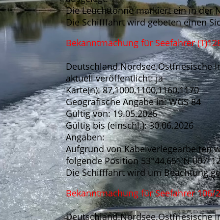
Die Leuchttonne markiert ein in der
Die Schifffahrt wird gebeten einen 
Bekanntmachung für Seefahrer (T)12
Deutschland.Nordsee.Ostfriesische In
aktuell veröffentlicht: ja
Karte(n): 87,1000,1100,1160,1170
Geografische Angabe in: WGS 84
Gültig von: 19.05.2026
Gültig bis (einschl.): 30.06.2026
Angaben:
Aufgrund von Kabelverlegearbeiten wu
folgende Position 53°44,651'N 007°12,
Die Schifffahrt wird um Beachtung g
Bekanntmachung für Seefahrer 106/
Deutschland.Nordsee.Ostfriesische In