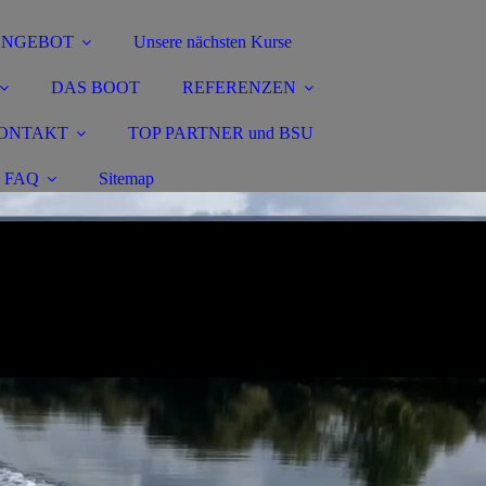
ANGEBOT
Unsere nächsten Kurse
DAS BOOT
REFERENZEN
ONTAKT
TOP PARTNER und BSU
FAQ
Sitemap