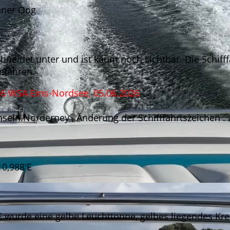
ener Oog
hneidet unter und ist kaum noch sichtbar. Die Schifff
efahren.
26 WSA Ems-Nordsee, 05.06.2026
seln.Norderney , Änderung der Schifffahrtszeichen .
10,988'E
E wurde eine gelbe Leuchttonne, gelbes liegendes Kre