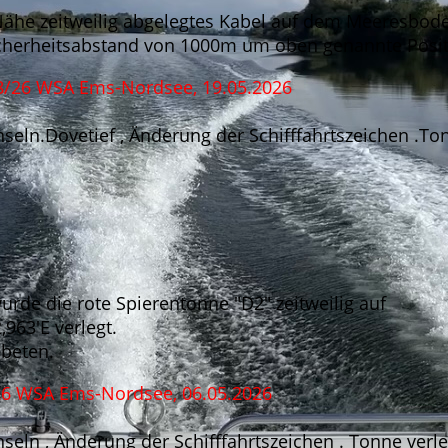
 Nähe zeitweilig abgelegtes Kabel auf dem Meeresbod
Sicherheitsabstand von 1000m um oben genannte Posit
8/26 WSA Ems-Nordsee, 19.05.2026
seln.Dovetief , Änderung der Schifffahrtszeichen .To
rde die rote Spierentonne "D2" zeitweilig auf
963'E verlegt.
ebeten.
26 WSA Ems-Nordsee, 06.05.2026
seln , Änderung der Schifffahrtszeichen . Tonne verle