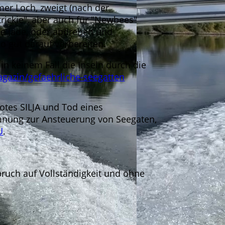
er Loch, zweigt (nach der
rickie", aber auch für "Newbees"
ie Jade, oder abdrehen und
o gut darauf vorbereiten.
 keinem Fall die Inseln durch die
gazin/gefaehrliche-seegatten
otes SILJA und Tod eines
anung zur Ansteuerung von Seegaten,
U
.
ruch auf Vollständigkeit und ohne