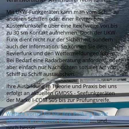
Mit UKW-Funkgeräten kann man vom Schiff zu
anderen Schiffen oder einer Revier- bzw.
Küstenfunkstelle über eine Reichweite von bis
zu 30 sm Kontakt aufnehmen. Doch der UKW-
Funk dient nicht nur der Sicherheit, sondern
auch der Information. So können Sie dem
Revierfunk und den Wettermeldungen folgen.
Bei Bedarf eine Radarberatung anfordern, oder
aber einfach nur Nachrichten sozialer Art von
Schiff zu Schiff austauschen.
Ihre Ausbildung in Theorie und Praxis bei uns
erfolgt an aktuellen GMDSS - Seefunkgeräten
der Marke I-COM 505 bis zur Prüfungsreife.
Weitere Vorteil für Sie: Ihre Prüfung findet
ebenfalls an unseren Geräten statt
.... und...
noch besser....