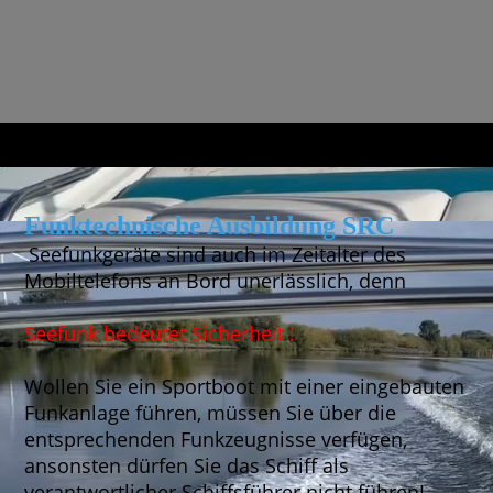
Funktechnische Ausbildung SRC
Seefunkgeräte sind auch im Zeitalter des
Mobiltelefons an Bord unerlässlich, denn
Seefunk bedeutet Sicherheit !
Wollen Sie ein Sportboot mit einer eingebauten
Funkanlage führen, müssen Sie über die
entsprechenden Funkzeugnisse verfügen,
ansonsten dürfen Sie das Schiff als
verantwortlicher Schiffsführer nicht führen!