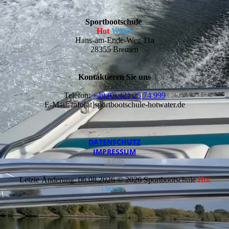
Sportbootschule
Hot
Water
Hans-am-Ende-Weg 11a
28355 Bremen
Kontaktieren Sie uns
Telefon:
+49 (0) 421 25 74 999
E-Mail: info[at]sportbootschule-hotwater.de
DATEN­SCHUTZ
IMPRESSUM
AGBs
Letzte Änderung: 06.08.2026 © 2026 Sportbootschule
Hot
Water