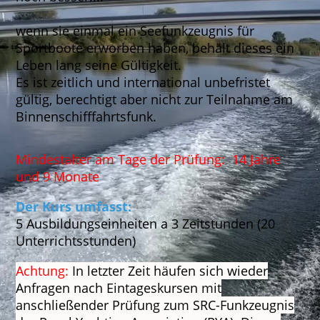
wenn sie einmal ein Seefunkzeugnis für
Sportboote erworben haben, behält dieses ein
Leben lang seine Gültigkeit.
Es ist zeitlich und international unbefristet
gültig, berechtigt aber nicht zur Teilnahme am
Binnenschifffahrtsfunk.
Mindestalter am Tage der Prüfung: 14 Jahre
und 9 Monate
Der Kurs umfasst:
5 Ausbildungseinheiten a 3 Zeitstunden (20
Unterrichtsstunden)
Achtung:
In letzter Zeit häufen sich wieder
Anfragen nach Eintageskursen mit
anschließender Prüfung zum SRC-Funkzeugnis