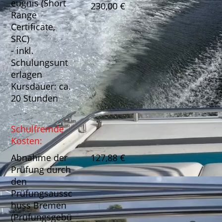
eugnis (Short
230,00 €
Range
Certificate,
SRC)
- inkl.
Schulungsunt
erlagen
Kursdauer: ca.
20 Stunden
Schulfremde
Kosten:
Abnahme der
127,88 €
Prüfung durch
den
Prüfungsaussc
huss Bremen
(Prüfungsgebü