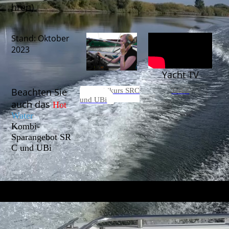
hren)
Stand: Oktober
2023
Yacht TV
Beachten Sie
Kombikurs SRC
Teil 2
und UBi
auch das
Hot
Water
Kombi-
Sparangebot
SR
C und UBi