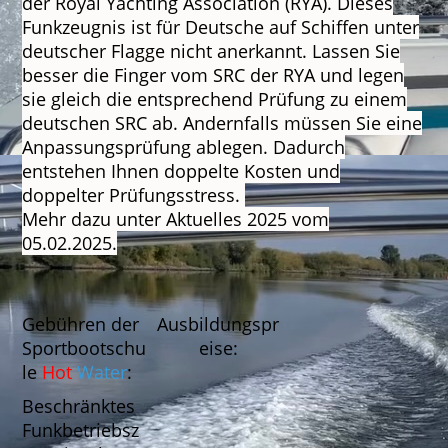
der Royal Yachting Association (RYA). Dieses
Funkzeugnis ist für Deutsche auf Schiffen unter
deutscher Flagge nicht anerkannt. Lassen Sie
besser die Finger vom SRC der RYA und legen
sie gleich die entsprechend Prüfung zu einem
deutschen SRC ab. Andernfalls müssen Sie eine
Anpassungsprüfung ablegen. Dadurch
entstehen Ihnen doppelte Kosten und
doppelter Prüfungsstress.
Mehr dazu unter Aktuelles 2025 vom
05.02.2025.
Gebühren der
Ausbildungspr
Sportbootschu
eise:
le
Hot
Water
:
Beschränktes
Funkbetriebsz